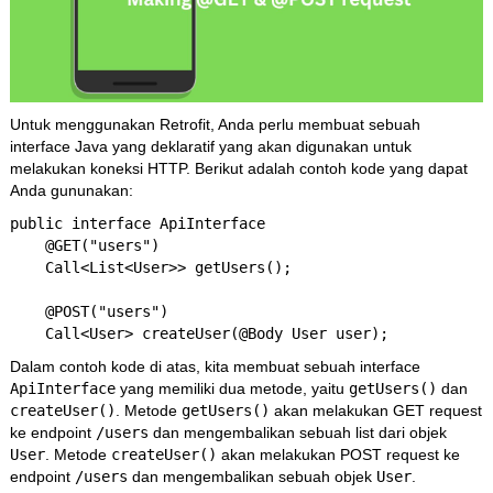
Untuk menggunakan Retrofit, Anda perlu membuat sebuah
interface Java yang deklaratif yang akan digunakan untuk
melakukan koneksi HTTP. Berikut adalah contoh kode yang dapat
Anda gununakan:
public interface ApiInterface 

    @GET("users")

    Call<List<User>> getUsers();

    @POST("users")

Dalam contoh kode di atas, kita membuat sebuah interface
ApiInterface
yang memiliki dua metode, yaitu
getUsers()
dan
createUser()
. Metode
getUsers()
akan melakukan GET request
ke endpoint
/users
dan mengembalikan sebuah list dari objek
User
. Metode
createUser()
akan melakukan POST request ke
endpoint
/users
dan mengembalikan sebuah objek
User
.