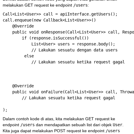
melakukan GET request ke endpoint
/users
:
Call<List<User>> call = apiInterface.getUsers();

call.enqueue(new Callback<List<User>>() 

    @Override

    public void onResponse(Call<List<User>> call, Respo
        if (response.isSuccessful()) 

            List<User> users = response.body();

            // Lakukan sesuatu dengan data users

         else 

            // Lakukan sesuatu ketika request gagal

    @Override

    public void onFailure(Call<List<User>> call, Throwa
        // Lakukan sesuatu ketika request gagal

);
Dalam contoh kode di atas, kita melakukan GET request ke
endpoint
/users
dan mendapatkan sebuah list dari objek
User
.
Kita juga dapat melakukan POST request ke endpoint
/users